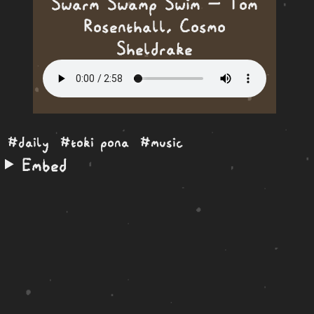
Swarm Swamp Swim — Tom
Rosenthall, Cosmo
Sheldrake
#daily
#toki pona
#music
Embed