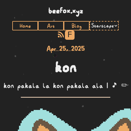
beefox.xyz
Home
Art
Blog
F
Apr 25, 2025
kon
kon pakala la kon pakala ala | 🎵 ✏️